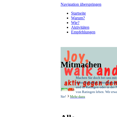
Navigation überspringen
Startseite
Warum?
Wie?
Aktivitäten
Empfehlungen
Mitmachen
Machen Sie doch bei uns mit
wenn Sie krebs- betroffen sin
und in Ratingen oder in der 
von Ratingen
leben. Wir erw
Sie!
Mehr dazu