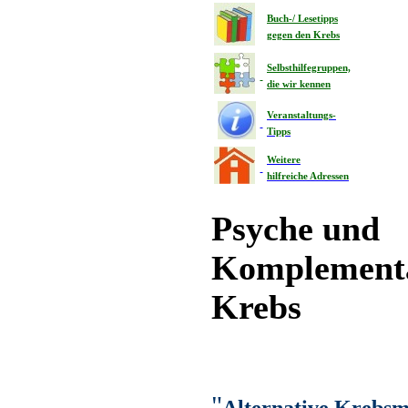
Buch-/ Lesetipps
gegen den Krebs
Selbsthilfegruppen,
die wir kennen
Veranstaltungs-
Tipps
Weitere
hilfreiche Adressen
Psyche und
Komplementä
Krebs
"
Alternative Krebsm