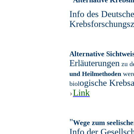
Info des Deutsch
Krebsforschungs
Alternative Sichtwei
Erläuterungen
zu d
und Heilmethoden
werd
ogische Krebs
biol
Link
"
Wege zum seelische
Info der Gesellsch