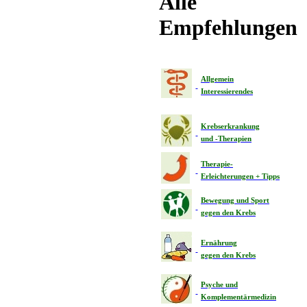
Alle
Empfehlungen
Allgemein
Interessierendes
Krebserkrankung
und -Therapien
Therapie-
Erleichterungen + Tipps
Bewegung und Sport
gegen den Krebs
Ernährung
gegen den Krebs
Psyche und
Komplementärmedizin